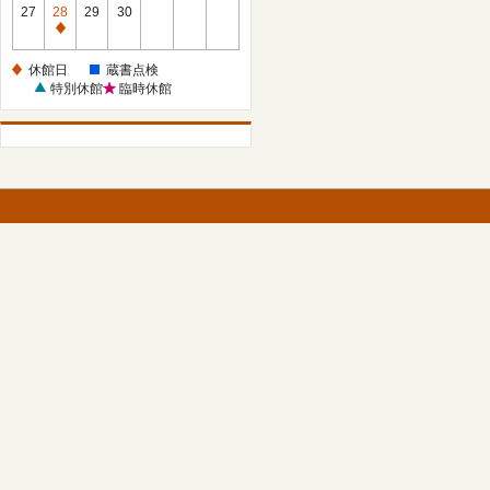
館
27
28
29
30
日
休
館
休館日
蔵書点検
日
特別休館
臨時休館