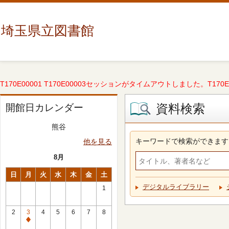
埼玉県立図書館
T170E00001 T170E00003セッションがタイムアウトしました。T170E000
資料検索
開館日カレンダー
熊谷
キーワードで検索ができます
他を見る
8月
日
月
火
水
木
金
土
デジタルライブラリー
1
2
3
4
5
6
7
8
休