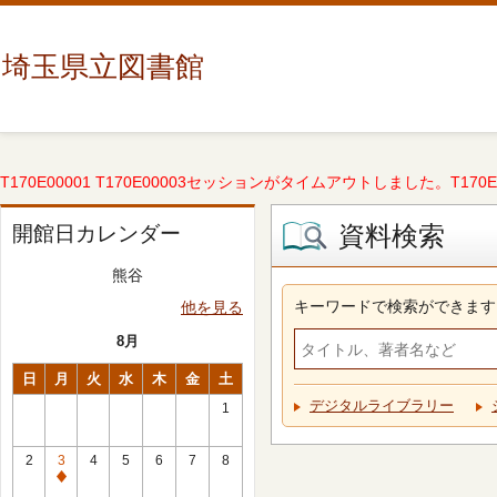
埼玉県立図書館
T170E00001 T170E00003セッションがタイムアウトしました。T170E000
資料検索
開館日カレンダー
熊谷
キーワードで検索ができます
他を見る
8月
日
月
火
水
木
金
土
デジタルライブラリー
1
2
3
4
5
6
7
8
休