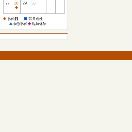
館
27
28
29
30
日
休
館
休館日
蔵書点検
日
特別休館
臨時休館