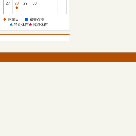
館
27
28
29
30
日
休
館
休館日
蔵書点検
日
特別休館
臨時休館