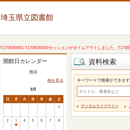
埼玉県立図書館
T170E00001 T170E00003セッションがタイムアウトしました。T170E000
資料検索
開館日カレンダー
熊谷
キーワードで検索ができます
他を見る
8月
日
月
火
水
木
金
土
デジタルライブラリー
1
2
3
4
5
6
7
8
休