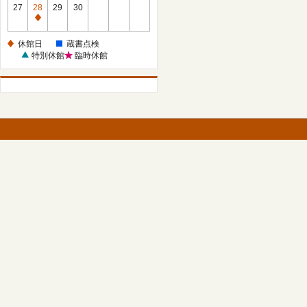
館
27
28
29
30
日
休
館
休館日
蔵書点検
日
特別休館
臨時休館