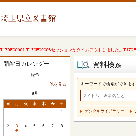
埼玉県立図書館
T170E00001 T170E00003セッションがタイムアウトしました。T170E000
資料検索
開館日カレンダー
熊谷
キーワードで検索ができます
他を見る
8月
日
月
火
水
木
金
土
デジタルライブラリー
1
2
3
4
5
6
7
8
休