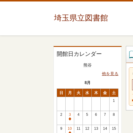
埼玉県立図書館
開館日カレンダー
熊谷
他を見る
8月
日
月
火
水
木
金
土
1
2
3
4
5
6
7
8
休
館
9
10
11
12
13
14
15
日