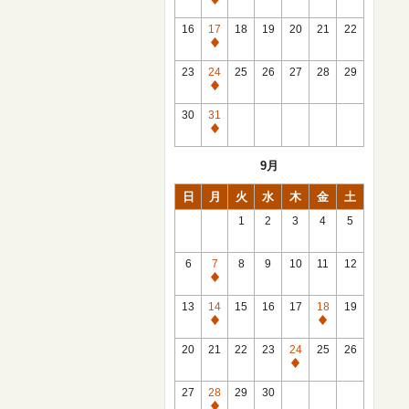
休
館
16
17
18
19
20
21
22
日
休
館
23
24
25
26
27
28
29
日
休
館
30
31
日
休
館
9月
日
日
月
火
水
木
金
土
1
2
3
4
5
6
7
8
9
10
11
12
休
館
13
14
15
16
17
18
19
日
休
休
館
館
20
21
22
23
24
25
26
日
日
休
館
27
28
29
30
日