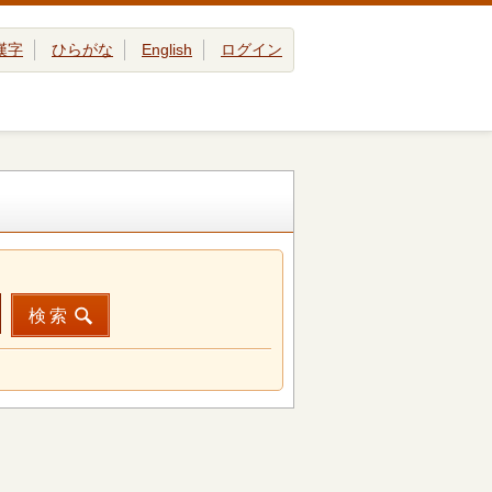
漢字
ひらがな
English
ログイン
検索