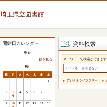
埼玉県立図書館
資料検索
開館日カレンダー
熊谷
キーワードで検索ができます
他を見る
8月
日
月
火
水
木
金
土
デジタルライブラリー
1
2
3
4
5
6
7
8
休
館
9
10
11
12
13
14
15
日