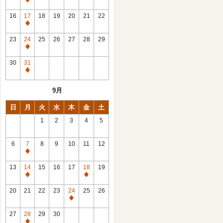
休
館
16
17
18
19
20
21
22
日
休
館
23
24
25
26
27
28
29
日
休
館
30
31
日
休
館
9月
日
日
月
火
水
木
金
土
1
2
3
4
5
6
7
8
9
10
11
12
休
館
13
14
15
16
17
18
19
日
休
休
館
館
20
21
22
23
24
25
26
日
日
休
館
27
28
29
30
日