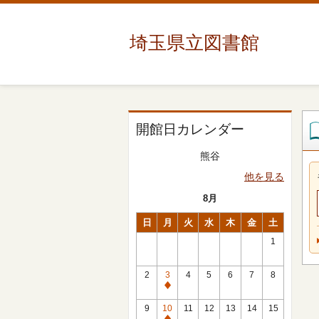
埼玉県立図書館
開館日カレンダー
熊谷
他を見る
8月
日
月
火
水
木
金
土
1
2
3
4
5
6
7
8
休
館
9
10
11
12
13
14
15
日