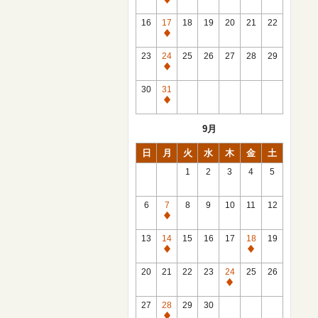
休
館
16
17
18
19
20
21
22
日
休
館
23
24
25
26
27
28
29
日
休
館
30
31
日
休
館
9月
日
日
月
火
水
木
金
土
1
2
3
4
5
6
7
8
9
10
11
12
休
館
13
14
15
16
17
18
19
日
休
休
館
館
20
21
22
23
24
25
26
日
日
休
館
27
28
29
30
日