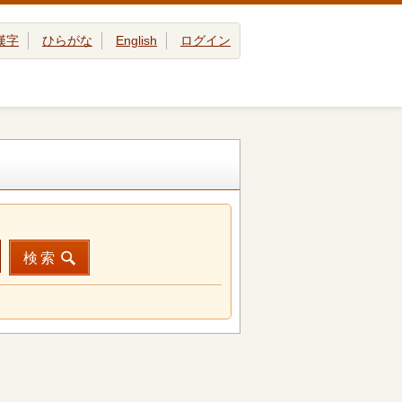
漢字
ひらがな
English
ログイン
検索