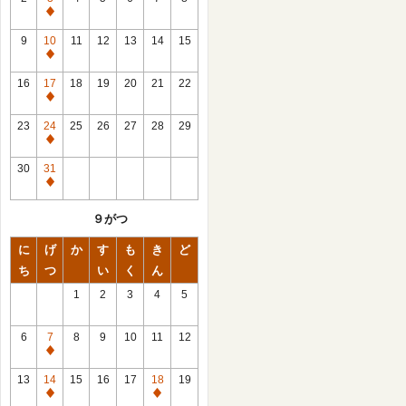
休
館
9
10
11
12
13
14
15
日
休
館
16
17
18
19
20
21
22
日
休
館
23
24
25
26
27
28
29
日
休
館
30
31
日
休
館
９がつ
日
に
げ
か
す
も
き
ど
ち
つ
い
く
ん
1
2
3
4
5
6
7
8
9
10
11
12
休
館
13
14
15
16
17
18
19
日
休
休