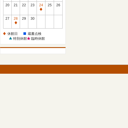
館
館
20
21
22
23
24
25
26
日
日
休
館
27
28
29
30
日
休
館
休館日
蔵書点検
日
特別休館
臨時休館