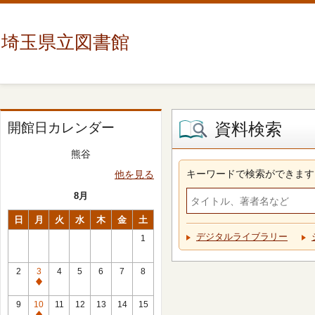
埼玉県立図書館
資料検索
開館日カレンダー
熊谷
キーワードで検索ができます
他を見る
8月
日
月
火
水
木
金
土
デジタルライブラリー
1
2
3
4
5
6
7
8
休
館
9
10
11
12
13
14
15
日