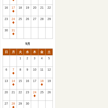
休
館
16
17
18
19
20
21
22
日
休
館
23
24
25
26
27
28
29
日
休
館
30
31
日
休
館
9月
日
日
月
火
水
木
金
土
1
2
3
4
5
6
7
8
9
10
11
12
休
館
13
14
15
16
17
18
19
日
休
休
館
館
20
21
22
23
24
25
26
日
日
休
館
27
28
29
30
日