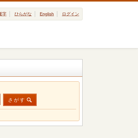
漢字
ひらがな
English
ログイン
さがす