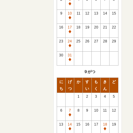
休
館
9
10
11
12
13
14
15
日
休
館
16
17
18
19
20
21
22
日
休
館
23
24
25
26
27
28
29
日
休
館
30
31
日
休
館
９がつ
日
に
げ
か
す
も
き
ど
ち
つ
い
く
ん
1
2
3
4
5
6
7
8
9
10
11
12
休
館
13
14
15
16
17
18
19
日
休
休