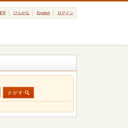
漢字
ひらがな
English
ログイン
さがす