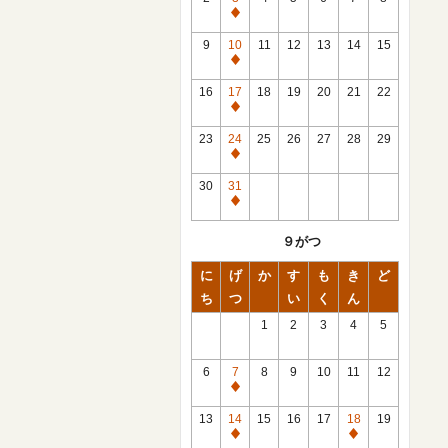
休
館
9
10
11
12
13
14
15
日
休
館
16
17
18
19
20
21
22
日
休
館
23
24
25
26
27
28
29
日
休
館
30
31
日
休
館
９がつ
日
に
げ
か
す
も
き
ど
ち
つ
い
く
ん
1
2
3
4
5
6
7
8
9
10
11
12
休
館
13
14
15
16
17
18
19
日
休
休