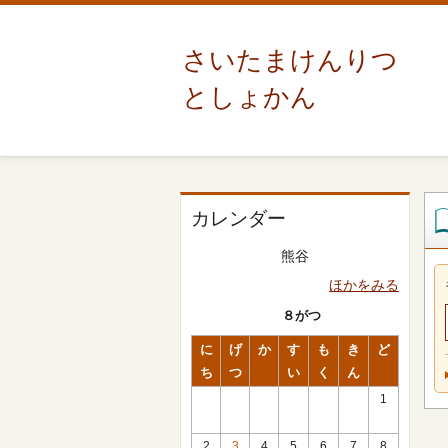
さいたまけんりつ
としょかん
カレンダー
熊谷
ほかをみる
８がつ
に
げ
か
す
も
き
ど
ち
つ
い
く
ん
1
2
3
4
5
6
7
8