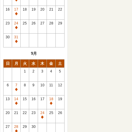
休
館
16
17
18
19
20
21
22
日
休
館
23
24
25
26
27
28
29
日
休
館
30
31
日
休
館
9月
日
日
月
火
水
木
金
土
1
2
3
4
5
6
7
8
9
10
11
12
休
館
13
14
15
16
17
18
19
日
休
休
館
館
20
21
22
23
24
25
26
日
日
休
館
27
28
29
30
日