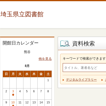
埼玉県立図書館
資料検索
開館日カレンダー
熊谷
キーワードで検索ができます
他を見る
8月
日
月
火
水
木
金
土
デジタルライブラリー
1
2
3
4
5
6
7
8
休
館
9
10
11
12
13
14
15
日