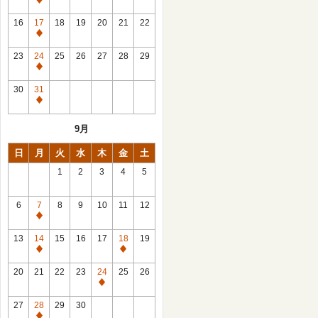
休
館
16
17
18
19
20
21
22
日
休
館
23
24
25
26
27
28
29
日
休
館
30
31
日
休
館
9月
日
日
月
火
水
木
金
土
1
2
3
4
5
6
7
8
9
10
11
12
休
館
13
14
15
16
17
18
19
日
休
休
館
館
20
21
22
23
24
25
26
日
日
休
館
27
28
29
30
日