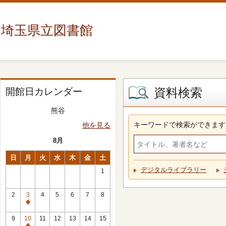
埼玉県立図書館
資料検索
開館日カレンダー
熊谷
キーワードで検索ができます
他を見る
8月
日
月
火
水
木
金
土
デジタルライブラリー
1
2
3
4
5
6
7
8
休
館
9
10
11
12
13
14
15
日