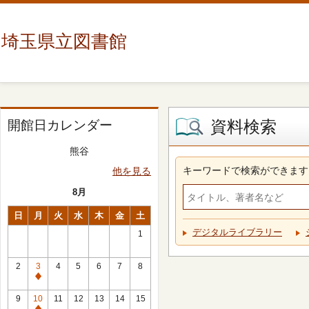
埼玉県立図書館
資料検索
開館日カレンダー
熊谷
キーワードで検索ができます
他を見る
8月
日
月
火
水
木
金
土
デジタルライブラリー
1
2
3
4
5
6
7
8
休
館
9
10
11
12
13
14
15
日