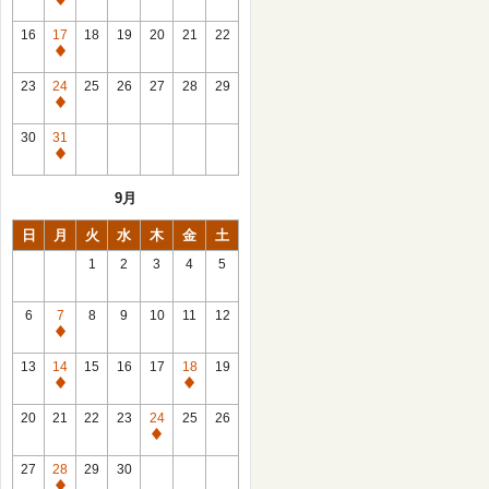
休
館
16
17
18
19
20
21
22
日
休
館
23
24
25
26
27
28
29
日
休
館
30
31
日
休
館
9月
日
日
月
火
水
木
金
土
1
2
3
4
5
6
7
8
9
10
11
12
休
館
13
14
15
16
17
18
19
日
休
休
館
館
20
21
22
23
24
25
26
日
日
休
館
27
28
29
30
日