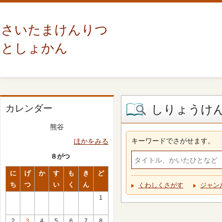
さいたまけんりつ
としょかん
しりょうけ
カレンダー
熊谷
キーワードでさがせます。
ほかをみる
８がつ
に
げ
か
す
も
き
ど
ち
つ
い
く
ん
くわしくさがす
ジャン
1
2
3
4
5
6
7
8