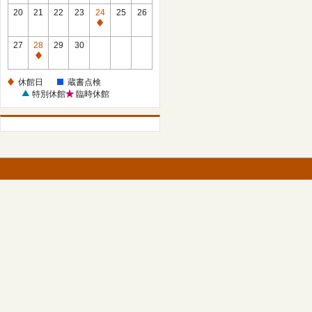
館
館
20
21
22
23
24
25
26
日
日
休
館
27
28
29
30
日
休
館
休館日
蔵書点検
日
特別休館
臨時休館