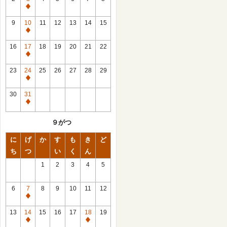
休
館
9
10
11
12
13
14
15
日
休
館
16
17
18
19
20
21
22
日
休
館
23
24
25
26
27
28
29
日
休
館
30
31
日
休
館
９がつ
日
に
げ
か
す
も
き
ど
ち
つ
い
く
ん
1
2
3
4
5
6
7
8
9
10
11
12
休
館
13
14
15
16
17
18
19
日
休
休