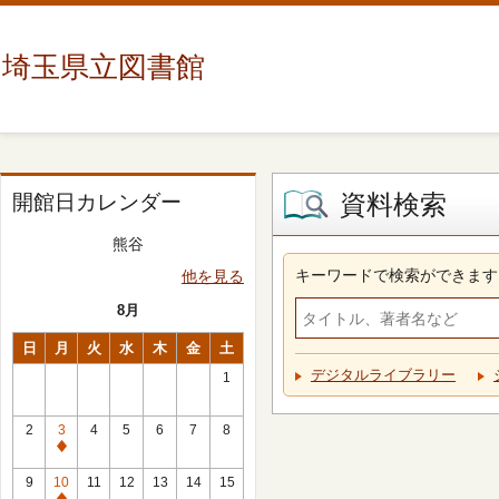
埼玉県立図書館
資料検索
開館日カレンダー
熊谷
キーワードで検索ができます
他を見る
8月
日
月
火
水
木
金
土
デジタルライブラリー
1
2
3
4
5
6
7
8
休
館
9
10
11
12
13
14
15
日