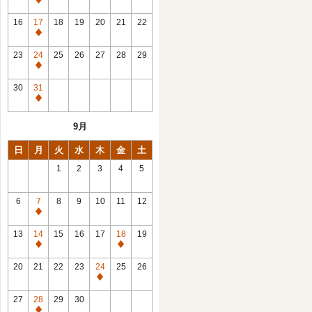
休
館
16
17
18
19
20
21
22
日
休
館
23
24
25
26
27
28
29
日
休
館
30
31
日
休
館
9月
日
日
月
火
水
木
金
土
1
2
3
4
5
6
7
8
9
10
11
12
休
館
13
14
15
16
17
18
19
日
休
休
館
館
20
21
22
23
24
25
26
日
日
休
館
27
28
29
30
日