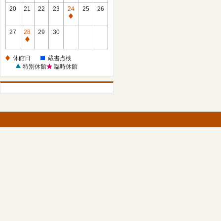
館
館
20
21
22
23
24
25
26
日
日
休
館
27
28
29
30
日
休
館
休館日
蔵書点検
日
特別休館
臨時休館