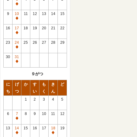
休
館
9
10
11
12
13
14
15
日
休
館
16
17
18
19
20
21
22
日
休
館
23
24
25
26
27
28
29
日
休
館
30
31
日
休
館
９がつ
日
に
げ
か
す
も
き
ど
ち
つ
い
く
ん
1
2
3
4
5
6
7
8
9
10
11
12
休
館
13
14
15
16
17
18
19
日
休
休