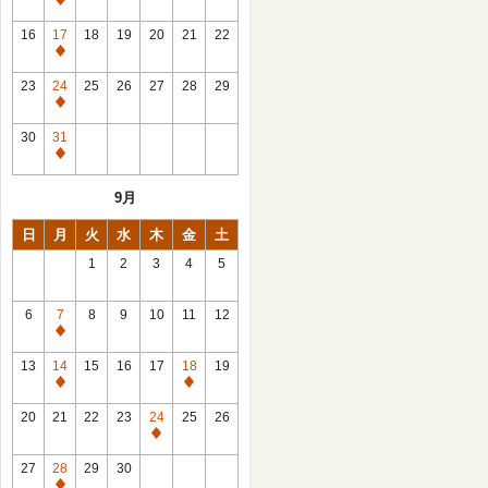
休
館
16
17
18
19
20
21
22
日
休
館
23
24
25
26
27
28
29
日
休
館
30
31
日
休
館
9月
日
日
月
火
水
木
金
土
1
2
3
4
5
6
7
8
9
10
11
12
休
館
13
14
15
16
17
18
19
日
休
休
館
館
20
21
22
23
24
25
26
日
日
休
館
27
28
29
30
日