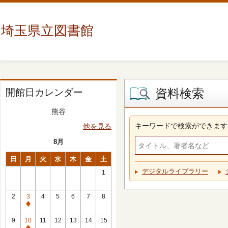
埼玉県立図書館
資料検索
開館日カレンダー
熊谷
キーワードで検索ができます
他を見る
8月
日
月
火
水
木
金
土
デジタルライブラリー
1
2
3
4
5
6
7
8
休
館
9
10
11
12
13
14
15
日