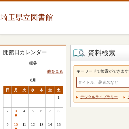
埼玉県立図書館
資料検索
開館日カレンダー
熊谷
キーワードで検索ができます
他を見る
8月
日
月
火
水
木
金
土
デジタルライブラリー
1
2
3
4
5
6
7
8
休
館
9
10
11
12
13
14
15
日