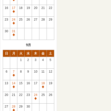
休
館
16
17
18
19
20
21
22
日
休
館
23
24
25
26
27
28
29
日
休
館
30
31
日
休
館
9月
日
日
月
火
水
木
金
土
1
2
3
4
5
6
7
8
9
10
11
12
休
館
13
14
15
16
17
18
19
日
休
休
館
館
20
21
22
23
24
25
26
日
日
休
館
27
28
29
30
日