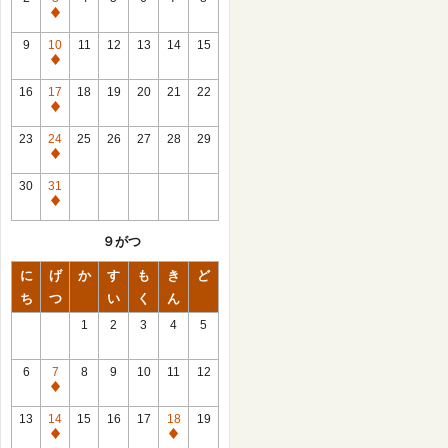
休
館
9
10
11
12
13
14
15
日
休
館
16
17
18
19
20
21
22
日
休
館
23
24
25
26
27
28
29
日
休
館
30
31
日
休
館
９がつ
日
に
げ
か
す
も
き
ど
ち
つ
い
く
ん
1
2
3
4
5
6
7
8
9
10
11
12
休
館
13
14
15
16
17
18
19
日
休
休