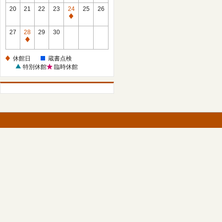
館
館
20
21
22
23
24
25
26
日
日
休
館
27
28
29
30
日
休
館
休館日
蔵書点検
日
特別休館
臨時休館