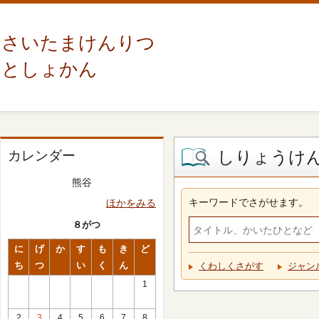
さいたまけんりつ
としょかん
しりょうけ
カレンダー
熊谷
キーワードでさがせます。
ほかをみる
８がつ
に
げ
か
す
も
き
ど
ち
つ
い
く
ん
くわしくさがす
ジャン
1
2
3
4
5
6
7
8