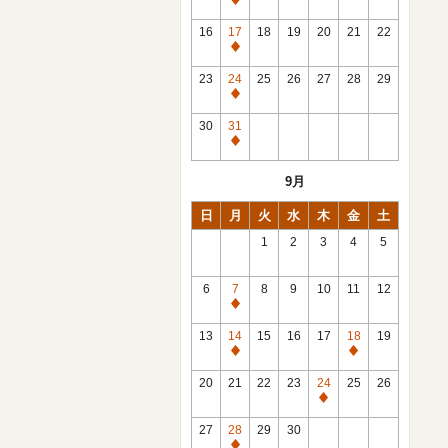
休
館
16
17
18
19
20
21
22
日
休
館
23
24
25
26
27
28
29
日
休
館
30
31
日
休
館
9月
日
日
月
火
水
木
金
土
1
2
3
4
5
6
7
8
9
10
11
12
休
館
13
14
15
16
17
18
19
日
休
休
館
館
20
21
22
23
24
25
26
日
日
休
館
27
28
29
30
日