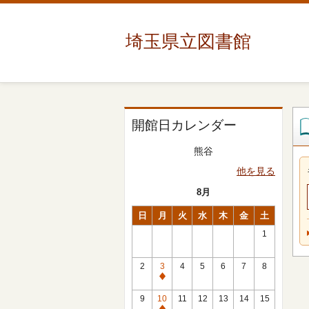
埼玉県立図書館
開館日カレンダー
熊谷
他を見る
8月
日
月
火
水
木
金
土
1
2
3
4
5
6
7
8
休
館
9
10
11
12
13
14
15
日