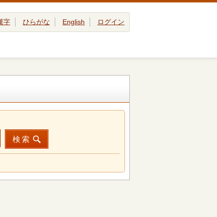
漢字
ひらがな
English
ログイン
検索