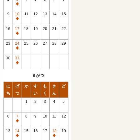
休
館
9
10
11
12
13
14
15
日
休
館
16
17
18
19
20
21
22
日
休
館
23
24
25
26
27
28
29
日
休
館
30
31
日
休
館
９がつ
日
に
げ
か
す
も
き
ど
ち
つ
い
く
ん
1
2
3
4
5
6
7
8
9
10
11
12
休
館
13
14
15
16
17
18
19
日
休
休