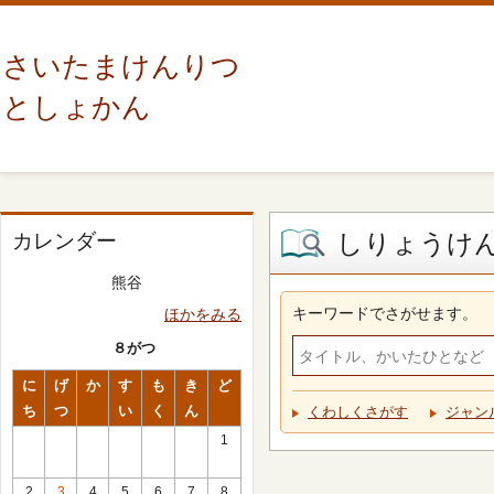
さいたまけんりつ
としょかん
しりょうけ
カレンダー
熊谷
キーワードでさがせます。
ほかをみる
８がつ
に
げ
か
す
も
き
ど
ち
つ
い
く
ん
くわしくさがす
ジャン
1
2
3
4
5
6
7
8