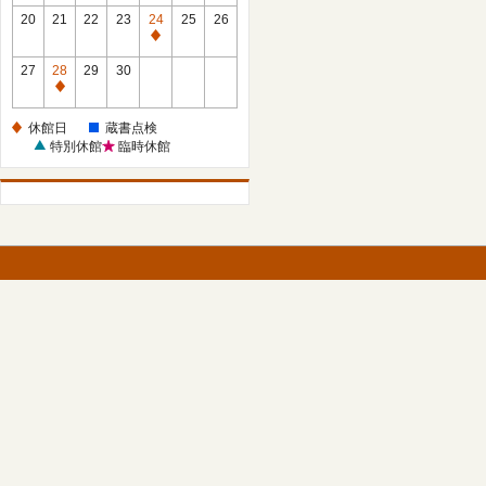
館
館
20
21
22
23
24
25
26
日
日
休
館
27
28
29
30
日
休
館
休館日
蔵書点検
日
特別休館
臨時休館