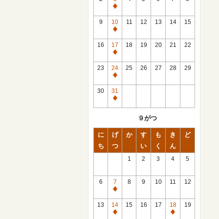
休
館
9
10
11
12
13
14
15
日
休
館
16
17
18
19
20
21
22
日
休
館
23
24
25
26
27
28
29
日
休
館
30
31
日
休
館
９がつ
日
に
げ
か
す
も
き
ど
ち
つ
い
く
ん
1
2
3
4
5
6
7
8
9
10
11
12
休
館
13
14
15
16
17
18
19
日
休
休