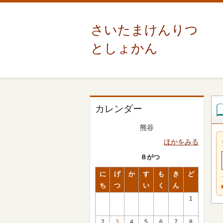
さいたまけんりつ
としょかん
カレンダー
熊谷
ほかをみる
８がつ
に
げ
か
す
も
き
ど
ち
つ
い
く
ん
1
2
3
4
5
6
7
8