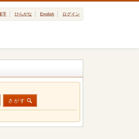
漢字
ひらがな
English
ログイン
さがす