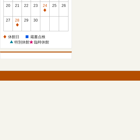
館
館
20
21
22
23
24
25
26
日
日
休
館
27
28
29
30
日
休
館
休館日
蔵書点検
日
特別休館
臨時休館