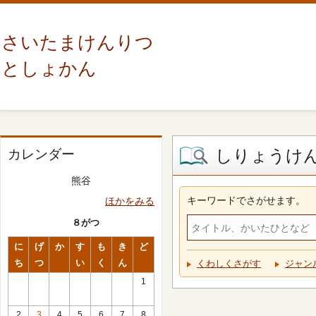
さいたまけんりつ
としょかん
しりょうけ
カレンダー
熊谷
キーワードでさがせます。
ほかをみる
８がつ
に
げ
か
す
も
き
ど
ち
つ
い
く
ん
くわしくさがす
ジャン
1
2
3
4
5
6
7
8