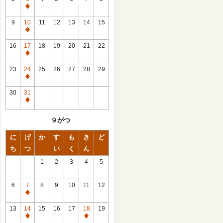
休
館
9
10
11
12
13
14
15
日
休
館
16
17
18
19
20
21
22
日
休
館
23
24
25
26
27
28
29
日
休
館
30
31
日
休
館
９がつ
日
に
げ
か
す
も
き
ど
ち
つ
い
く
ん
1
2
3
4
5
6
7
8
9
10
11
12
休
館
13
14
15
16
17
18
19
日
休
休