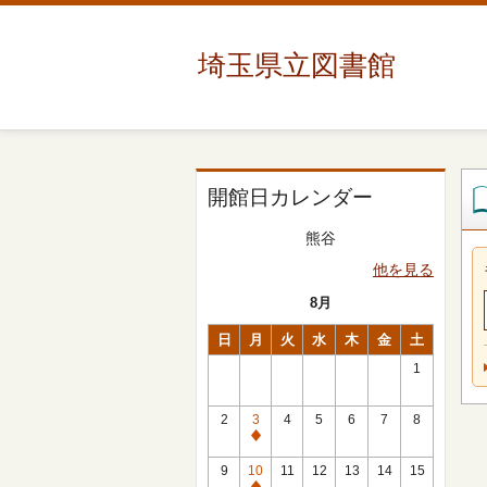
埼玉県立図書館
開館日カレンダー
熊谷
他を見る
8月
日
月
火
水
木
金
土
1
2
3
4
5
6
7
8
休
館
9
10
11
12
13
14
15
日