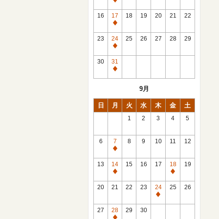
休
館
16
17
18
19
20
21
22
日
休
館
23
24
25
26
27
28
29
日
休
館
30
31
日
休
館
9月
日
日
月
火
水
木
金
土
1
2
3
4
5
6
7
8
9
10
11
12
休
館
13
14
15
16
17
18
19
日
休
休
館
館
20
21
22
23
24
25
26
日
日
休
館
27
28
29
30
日