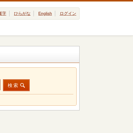
漢字
ひらがな
English
ログイン
検索