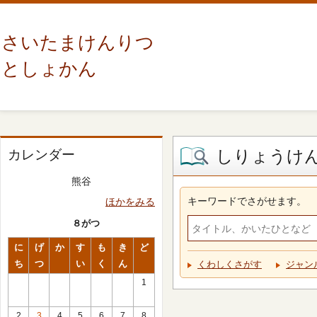
さいたまけんりつ
としょかん
しりょうけ
カレンダー
熊谷
キーワードでさがせます。
ほかをみる
８がつ
に
げ
か
す
も
き
ど
ち
つ
い
く
ん
くわしくさがす
ジャン
1
2
3
4
5
6
7
8