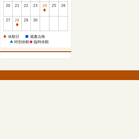
館
館
20
21
22
23
24
25
26
日
日
休
館
27
28
29
30
日
休
館
休館日
蔵書点検
日
特別休館
臨時休館