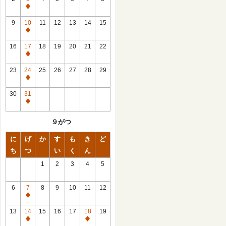
休
館
9
10
11
12
13
14
15
日
休
館
16
17
18
19
20
21
22
日
休
館
23
24
25
26
27
28
29
日
休
館
30
31
日
休
館
９がつ
日
に
げ
か
す
も
き
ど
ち
つ
い
く
ん
1
2
3
4
5
6
7
8
9
10
11
12
休
館
13
14
15
16
17
18
19
日
休
休