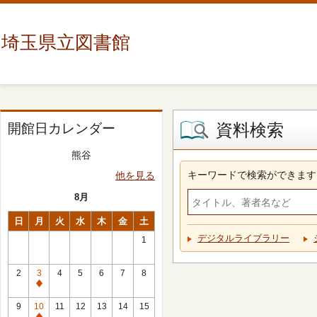
埼玉県立図書館
資料検索
開館日カレンダー
熊谷
キーワードで検索ができます
他を見る
8月
日
月
火
水
木
金
土
デジタルライブラリー
1
2
3
4
5
6
7
8
休
館
9
10
11
12
13
14
15
日