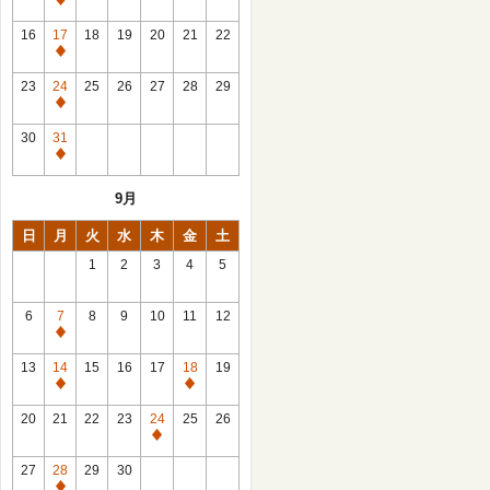
休
館
16
17
18
19
20
21
22
日
休
館
23
24
25
26
27
28
29
日
休
館
30
31
日
休
館
9月
日
日
月
火
水
木
金
土
1
2
3
4
5
6
7
8
9
10
11
12
休
館
13
14
15
16
17
18
19
日
休
休
館
館
20
21
22
23
24
25
26
日
日
休
館
27
28
29
30
日