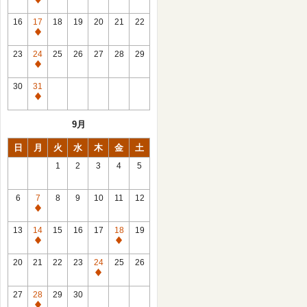
休
館
16
17
18
19
20
21
22
日
休
館
23
24
25
26
27
28
29
日
休
館
30
31
日
休
館
9月
日
日
月
火
水
木
金
土
1
2
3
4
5
6
7
8
9
10
11
12
休
館
13
14
15
16
17
18
19
日
休
休
館
館
20
21
22
23
24
25
26
日
日
休
館
27
28
29
30
日