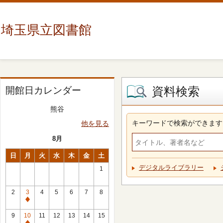
埼玉県立図書館
資料検索
開館日カレンダー
熊谷
キーワードで検索ができます
他を見る
8月
日
月
火
水
木
金
土
デジタルライブラリー
1
2
3
4
5
6
7
8
休
館
9
10
11
12
13
14
15
日