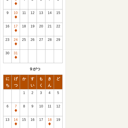
休
館
9
10
11
12
13
14
15
日
休
館
16
17
18
19
20
21
22
日
休
館
23
24
25
26
27
28
29
日
休
館
30
31
日
休
館
９がつ
日
に
げ
か
す
も
き
ど
ち
つ
い
く
ん
1
2
3
4
5
6
7
8
9
10
11
12
休
館
13
14
15
16
17
18
19
日
休
休