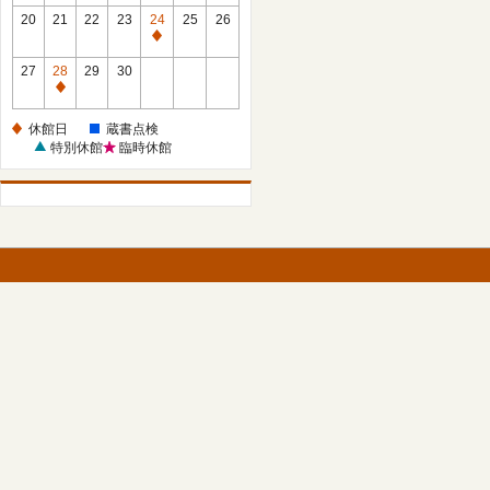
館
館
20
21
22
23
24
25
26
日
日
休
館
27
28
29
30
日
休
館
休館日
蔵書点検
日
特別休館
臨時休館