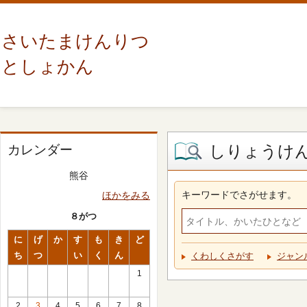
さいたまけんりつ
としょかん
しりょうけ
カレンダー
熊谷
キーワードでさがせます。
ほかをみる
８がつ
に
げ
か
す
も
き
ど
ち
つ
い
く
ん
くわしくさがす
ジャン
1
2
3
4
5
6
7
8