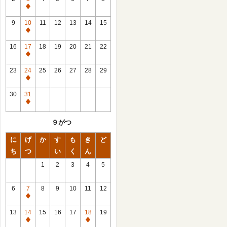
休
館
9
10
11
12
13
14
15
日
休
館
16
17
18
19
20
21
22
日
休
館
23
24
25
26
27
28
29
日
休
館
30
31
日
休
館
９がつ
日
に
げ
か
す
も
き
ど
ち
つ
い
く
ん
1
2
3
4
5
6
7
8
9
10
11
12
休
館
13
14
15
16
17
18
19
日
休
休