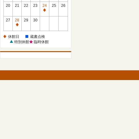
館
館
20
21
22
23
24
25
26
日
日
休
館
27
28
29
30
日
休
館
休館日
蔵書点検
日
特別休館
臨時休館