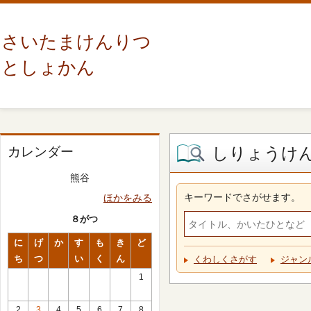
さいたまけんりつ
としょかん
しりょうけ
カレンダー
熊谷
キーワードでさがせます。
ほかをみる
８がつ
に
げ
か
す
も
き
ど
ち
つ
い
く
ん
くわしくさがす
ジャン
1
2
3
4
5
6
7
8