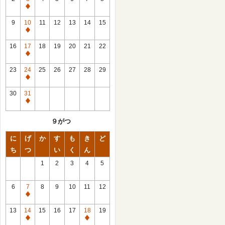
休
館
9
10
11
12
13
14
15
日
休
館
16
17
18
19
20
21
22
日
休
館
23
24
25
26
27
28
29
日
休
館
30
31
日
休
館
９がつ
日
に
げ
か
す
も
き
ど
ち
つ
い
く
ん
1
2
3
4
5
6
7
8
9
10
11
12
休
館
13
14
15
16
17
18
19
日
休
休