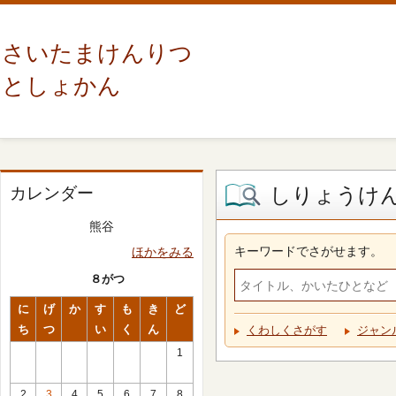
さいたまけんりつ
としょかん
しりょうけ
カレンダー
熊谷
キーワードでさがせます。
ほかをみる
８がつ
に
げ
か
す
も
き
ど
ち
つ
い
く
ん
くわしくさがす
ジャン
1
2
3
4
5
6
7
8