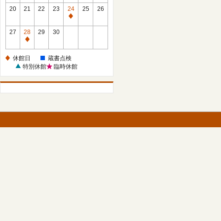
館
館
20
21
22
23
24
25
26
日
日
休
館
27
28
29
30
日
休
館
休館日
蔵書点検
日
特別休館
臨時休館