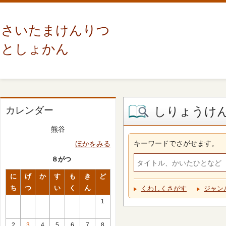
さいたまけんりつ
としょかん
しりょうけ
カレンダー
熊谷
キーワードでさがせます。
ほかをみる
８がつ
に
げ
か
す
も
き
ど
ち
つ
い
く
ん
くわしくさがす
ジャン
1
2
3
4
5
6
7
8