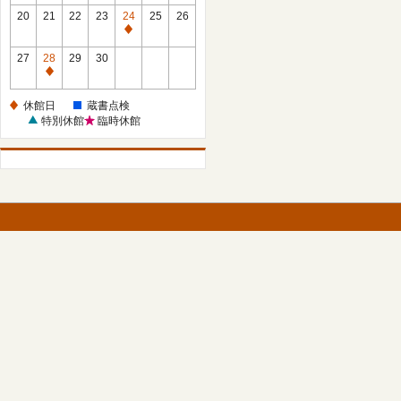
館
館
20
21
22
23
24
25
26
日
日
休
館
27
28
29
30
日
休
館
休館日
蔵書点検
日
特別休館
臨時休館