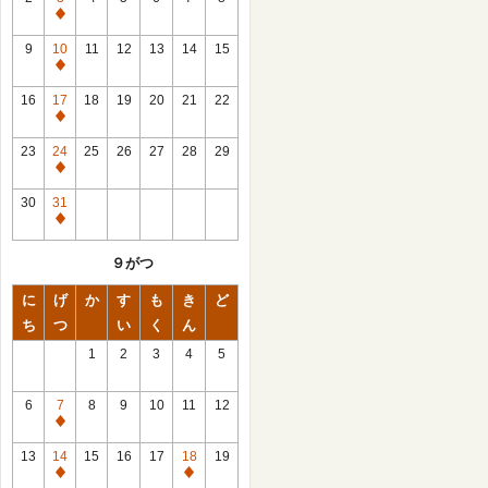
休
館
9
10
11
12
13
14
15
日
休
館
16
17
18
19
20
21
22
日
休
館
23
24
25
26
27
28
29
日
休
館
30
31
日
休
館
９がつ
日
に
げ
か
す
も
き
ど
ち
つ
い
く
ん
1
2
3
4
5
6
7
8
9
10
11
12
休
館
13
14
15
16
17
18
19
日
休
休