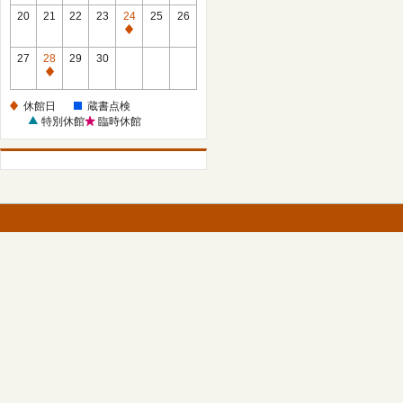
館
館
20
21
22
23
24
25
26
日
日
休
館
27
28
29
30
日
休
館
休館日
蔵書点検
日
特別休館
臨時休館