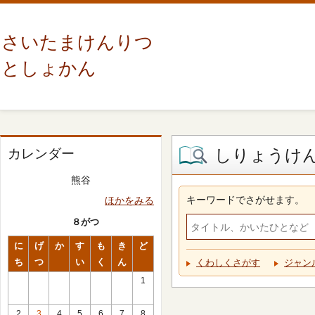
さいたまけんりつ
としょかん
しりょうけ
カレンダー
熊谷
キーワードでさがせます。
ほかをみる
８がつ
に
げ
か
す
も
き
ど
ち
つ
い
く
ん
くわしくさがす
ジャン
1
2
3
4
5
6
7
8