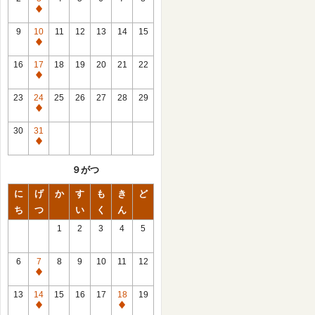
休
館
9
10
11
12
13
14
15
日
休
館
16
17
18
19
20
21
22
日
休
館
23
24
25
26
27
28
29
日
休
館
30
31
日
休
館
９がつ
日
に
げ
か
す
も
き
ど
ち
つ
い
く
ん
1
2
3
4
5
6
7
8
9
10
11
12
休
館
13
14
15
16
17
18
19
日
休
休