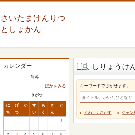
さいたまけんりつ
としょかん
しりょうけ
カレンダー
熊谷
キーワードでさがせます。
ほかをみる
８がつ
に
げ
か
す
も
き
ど
ち
つ
い
く
ん
くわしくさがす
ジャン
1
2
3
4
5
6
7
8