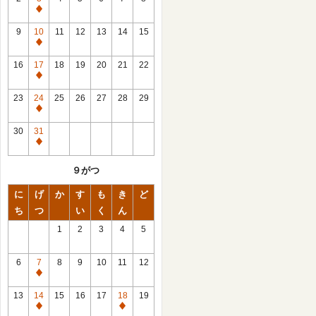
休
館
9
10
11
12
13
14
15
日
休
館
16
17
18
19
20
21
22
日
休
館
23
24
25
26
27
28
29
日
休
館
30
31
日
休
館
９がつ
日
に
げ
か
す
も
き
ど
ち
つ
い
く
ん
1
2
3
4
5
6
7
8
9
10
11
12
休
館
13
14
15
16
17
18
19
日
休
休