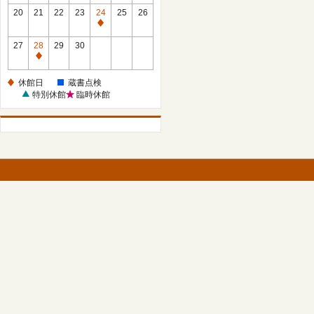
館
館
20
21
22
23
24
25
26
日
日
休
館
27
28
29
30
日
休
館
休館日
蔵書点検
日
特別休館
臨時休館