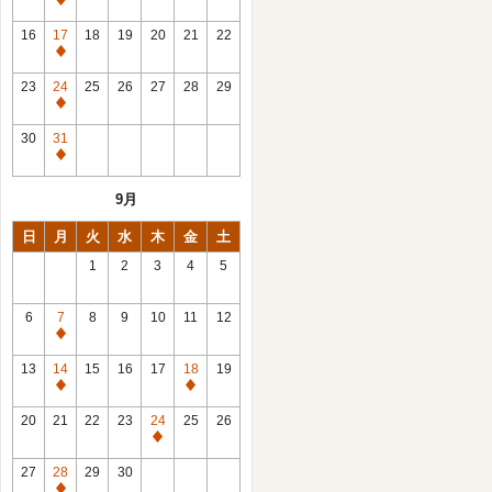
休
館
16
17
18
19
20
21
22
日
休
館
23
24
25
26
27
28
29
日
休
館
30
31
日
休
館
9月
日
日
月
火
水
木
金
土
1
2
3
4
5
6
7
8
9
10
11
12
休
館
13
14
15
16
17
18
19
日
休
休
館
館
20
21
22
23
24
25
26
日
日
休
館
27
28
29
30
日