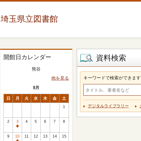
埼玉県立図書館
資料検索
開館日カレンダー
熊谷
キーワードで検索ができます
他を見る
8月
日
月
火
水
木
金
土
デジタルライブラリー
1
2
3
4
5
6
7
8
休
館
9
10
11
12
13
14
15
日