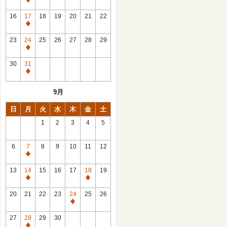
休
館
16
17
18
19
20
21
22
日
休
館
23
24
25
26
27
28
29
日
休
館
30
31
日
休
館
9月
日
日
月
火
水
木
金
土
1
2
3
4
5
6
7
8
9
10
11
12
休
館
13
14
15
16
17
18
19
日
休
休
館
館
20
21
22
23
24
25
26
日
日
休
館
27
28
29
30
日