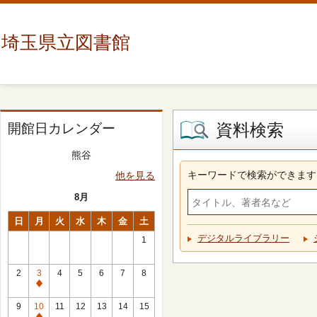
埼玉県立図書館
資料検索
開館日カレンダー
熊谷
キーワードで検索ができます
他を見る
8月
日
月
火
水
木
金
土
デジタルライブラリー
1
2
3
4
5
6
7
8
休
館
9
10
11
12
13
14
15
日