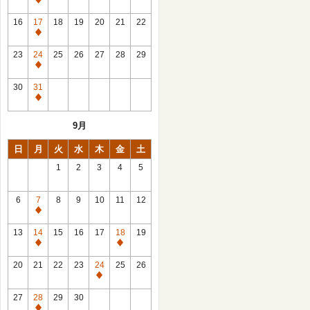
休
館
16
17
18
19
20
21
22
日
休
館
23
24
25
26
27
28
29
日
休
館
30
31
日
休
館
9月
日
日
月
火
水
木
金
土
1
2
3
4
5
6
7
8
9
10
11
12
休
館
13
14
15
16
17
18
19
日
休
休
館
館
20
21
22
23
24
25
26
日
日
休
館
27
28
29
30
日