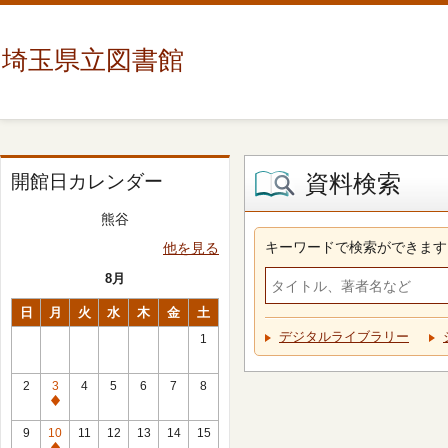
埼玉県立図書館
資料検索
開館日カレンダー
熊谷
キーワードで検索ができます
他を見る
8月
日
月
火
水
木
金
土
デジタルライブラリー
1
2
3
4
5
6
7
8
休
館
9
10
11
12
13
14
15
日