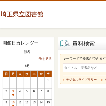
埼玉県立図書館
資料検索
開館日カレンダー
熊谷
キーワードで検索ができます
他を見る
8月
日
月
火
水
木
金
土
デジタルライブラリー
1
2
3
4
5
6
7
8
休
館
9
10
11
12
13
14
15
日