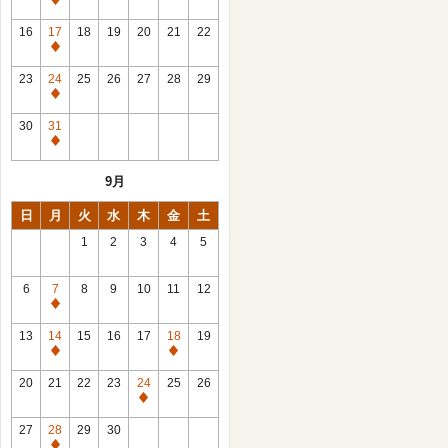
休
館
16
17
18
19
20
21
22
日
休
館
23
24
25
26
27
28
29
日
休
館
30
31
日
休
館
9月
日
日
月
火
水
木
金
土
1
2
3
4
5
6
7
8
9
10
11
12
休
館
13
14
15
16
17
18
19
日
休
休
館
館
20
21
22
23
24
25
26
日
日
休
館
27
28
29
30
日