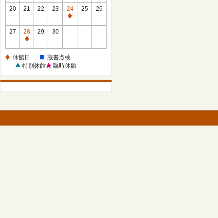
館
館
20
21
22
23
24
25
26
日
日
休
館
27
28
29
30
日
休
館
休館日
蔵書点検
日
特別休館
臨時休館