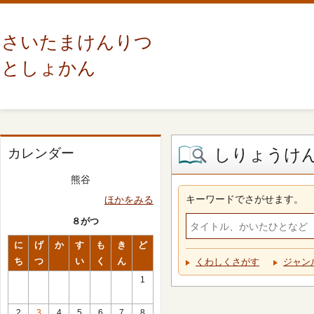
さいたまけんりつ
としょかん
しりょうけ
カレンダー
熊谷
キーワードでさがせます。
ほかをみる
８がつ
に
げ
か
す
も
き
ど
ち
つ
い
く
ん
くわしくさがす
ジャン
1
2
3
4
5
6
7
8