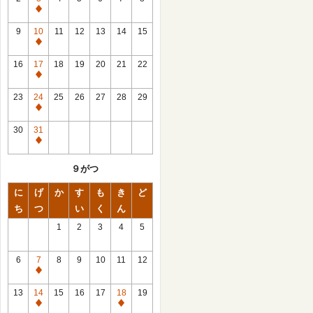
休
館
9
10
11
12
13
14
15
日
休
館
16
17
18
19
20
21
22
日
休
館
23
24
25
26
27
28
29
日
休
館
30
31
日
休
館
９がつ
日
に
げ
か
す
も
き
ど
ち
つ
い
く
ん
1
2
3
4
5
6
7
8
9
10
11
12
休
館
13
14
15
16
17
18
19
日
休
休