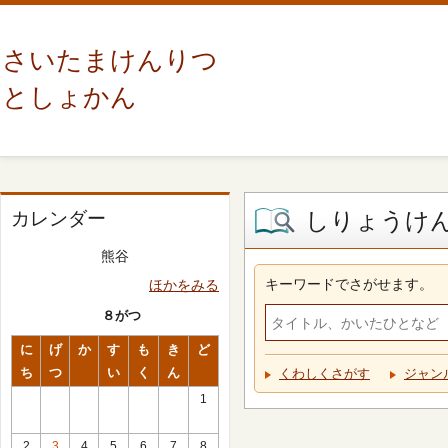
さいたまけんりつ
としょかん
しりょうけ
カレンダー
熊谷
キーワードでさがせます。
ほかをみる
８がつ
に
げ
か
す
も
き
ど
ち
つ
い
く
ん
くわしくさがす
ジャン
1
2
3
4
5
6
7
8