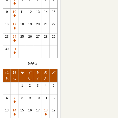
休
館
9
10
11
12
13
14
15
日
休
館
16
17
18
19
20
21
22
日
休
館
23
24
25
26
27
28
29
日
休
館
30
31
日
休
館
９がつ
日
に
げ
か
す
も
き
ど
ち
つ
い
く
ん
1
2
3
4
5
6
7
8
9
10
11
12
休
館
13
14
15
16
17
18
19
日
休
休