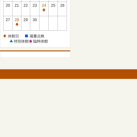
館
館
20
21
22
23
24
25
26
日
日
休
館
27
28
29
30
日
休
館
休館日
蔵書点検
日
特別休館
臨時休館