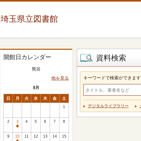
埼玉県立図書館
資料検索
開館日カレンダー
熊谷
キーワードで検索ができます
他を見る
8月
日
月
火
水
木
金
土
デジタルライブラリー
1
2
3
4
5
6
7
8
休
館
9
10
11
12
13
14
15
日