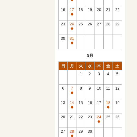
休
館
16
17
18
19
20
21
22
日
休
館
23
24
25
26
27
28
29
日
休
館
30
31
日
休
館
9月
日
日
月
火
水
木
金
土
1
2
3
4
5
6
7
8
9
10
11
12
休
館
13
14
15
16
17
18
19
日
休
休
館
館
20
21
22
23
24
25
26
日
日
休
館
27
28
29
30
日