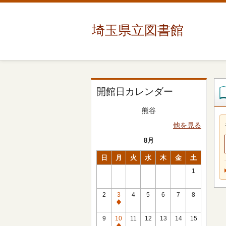
埼玉県立図書館
開館日カレンダー
熊谷
他を見る
8月
日
月
火
水
木
金
土
1
2
3
4
5
6
7
8
休
館
9
10
11
12
13
14
15
日