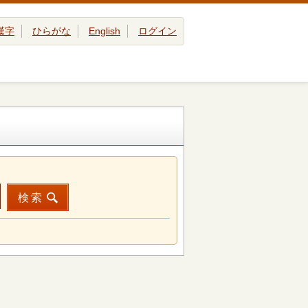
漢字
ひらがな
English
ログイン
検索