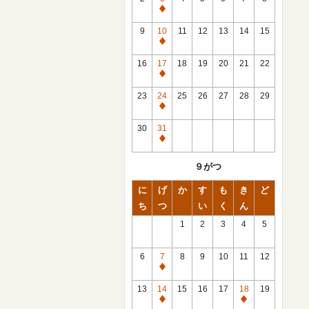
休
館
9
10
11
12
13
14
15
日
休
館
16
17
18
19
20
21
22
日
休
館
23
24
25
26
27
28
29
日
休
館
30
31
日
休
館
９がつ
日
に
げ
か
す
も
き
ど
ち
つ
い
く
ん
1
2
3
4
5
6
7
8
9
10
11
12
休
館
13
14
15
16
17
18
19
日
休
休