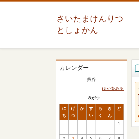
さいたまけんりつ
としょかん
カレンダー
熊谷
ほかをみる
８がつ
に
げ
か
す
も
き
ど
ち
つ
い
く
ん
1
2
3
4
5
6
7
8