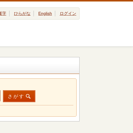
漢字
ひらがな
English
ログイン
さがす