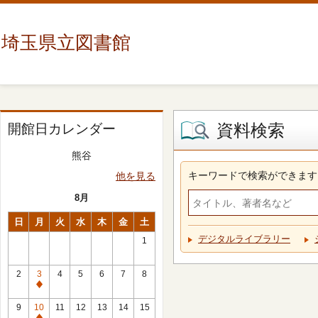
埼玉県立図書館
資料検索
開館日カレンダー
熊谷
キーワードで検索ができます
他を見る
8月
日
月
火
水
木
金
土
デジタルライブラリー
1
2
3
4
5
6
7
8
休
館
9
10
11
12
13
14
15
日