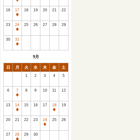
休
館
16
17
18
19
20
21
22
日
休
館
23
24
25
26
27
28
29
日
休
館
30
31
日
休
館
9月
日
日
月
火
水
木
金
土
1
2
3
4
5
6
7
8
9
10
11
12
休
館
13
14
15
16
17
18
19
日
休
休
館
館
20
21
22
23
24
25
26
日
日
休
館
27
28
29
30
日