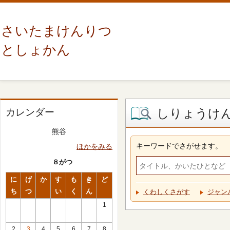
さいたまけんりつ
としょかん
しりょうけ
カレンダー
熊谷
キーワードでさがせます。
ほかをみる
８がつ
に
げ
か
す
も
き
ど
ち
つ
い
く
ん
くわしくさがす
ジャン
1
2
3
4
5
6
7
8