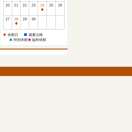
館
館
20
21
22
23
24
25
26
日
日
休
館
27
28
29
30
日
休
館
休館日
蔵書点検
日
特別休館
臨時休館