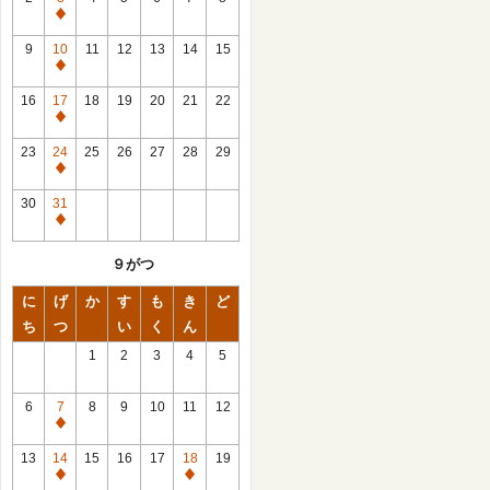
休
館
9
10
11
12
13
14
15
日
休
館
16
17
18
19
20
21
22
日
休
館
23
24
25
26
27
28
29
日
休
館
30
31
日
休
館
９がつ
日
に
げ
か
す
も
き
ど
ち
つ
い
く
ん
1
2
3
4
5
6
7
8
9
10
11
12
休
館
13
14
15
16
17
18
19
日
休
休