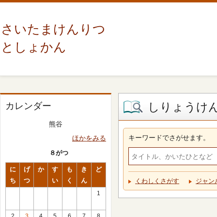
さいたまけんりつ
としょかん
しりょうけ
カレンダー
熊谷
キーワードでさがせます。
ほかをみる
８がつ
に
げ
か
す
も
き
ど
ち
つ
い
く
ん
くわしくさがす
ジャン
1
2
3
4
5
6
7
8