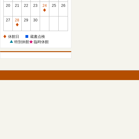
館
館
20
21
22
23
24
25
26
日
日
休
館
27
28
29
30
日
休
館
休館日
蔵書点検
日
特別休館
臨時休館