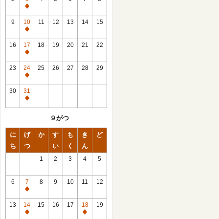
休
館
9
10
11
12
13
14
15
日
休
館
16
17
18
19
20
21
22
日
休
館
23
24
25
26
27
28
29
日
休
館
30
31
日
休
館
９がつ
日
に
げ
か
す
も
き
ど
ち
つ
い
く
ん
1
2
3
4
5
6
7
8
9
10
11
12
休
館
13
14
15
16
17
18
19
日
休
休