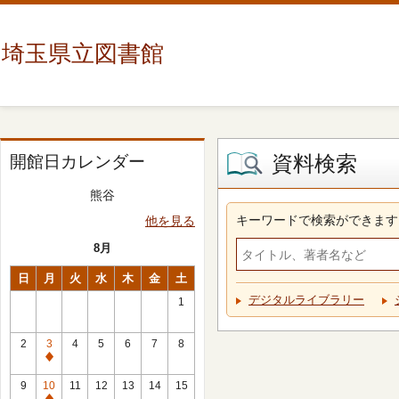
埼玉県立図書館
資料検索
開館日カレンダー
熊谷
キーワードで検索ができます
他を見る
8月
日
月
火
水
木
金
土
デジタルライブラリー
1
2
3
4
5
6
7
8
休
館
9
10
11
12
13
14
15
日