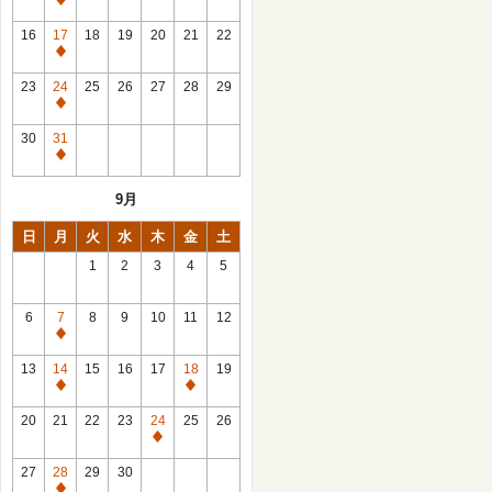
休
館
16
17
18
19
20
21
22
日
休
館
23
24
25
26
27
28
29
日
休
館
30
31
日
休
館
9月
日
日
月
火
水
木
金
土
1
2
3
4
5
6
7
8
9
10
11
12
休
館
13
14
15
16
17
18
19
日
休
休
館
館
20
21
22
23
24
25
26
日
日
休
館
27
28
29
30
日