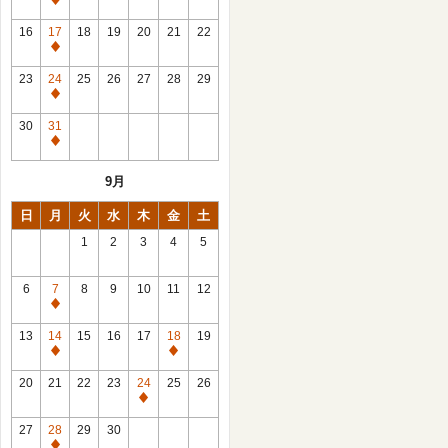
休
館
16
17
18
19
20
21
22
日
休
館
23
24
25
26
27
28
29
日
休
館
30
31
日
休
館
9月
日
日
月
火
水
木
金
土
1
2
3
4
5
6
7
8
9
10
11
12
休
館
13
14
15
16
17
18
19
日
休
休
館
館
20
21
22
23
24
25
26
日
日
休
館
27
28
29
30
日