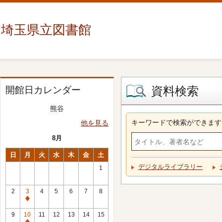
埼玉県立図書館
資料検索
開館日カレンダー
熊谷
キーワードで検索ができます
他を見る
8月
日
月
火
水
木
金
土
デジタルライブラリー
1
2
3
4
5
6
7
8
休
館
9
10
11
12
13
14
15
日