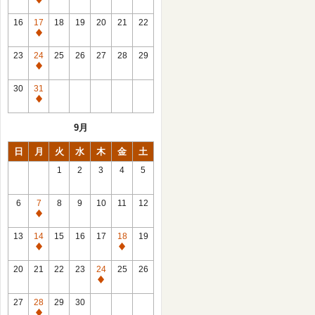
休
館
16
17
18
19
20
21
22
日
休
館
23
24
25
26
27
28
29
日
休
館
30
31
日
休
館
9月
日
日
月
火
水
木
金
土
1
2
3
4
5
6
7
8
9
10
11
12
休
館
13
14
15
16
17
18
19
日
休
休
館
館
20
21
22
23
24
25
26
日
日
休
館
27
28
29
30
日