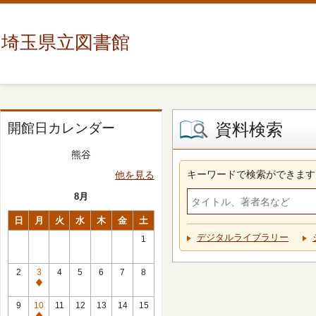
埼玉県立図書館
資料検索
開館日カレンダー
熊谷
キーワードで検索ができます
他を見る
8月
日
月
火
水
木
金
土
デジタルライブラリー
1
2
3
4
5
6
7
8
休
館
9
10
11
12
13
14
15
日