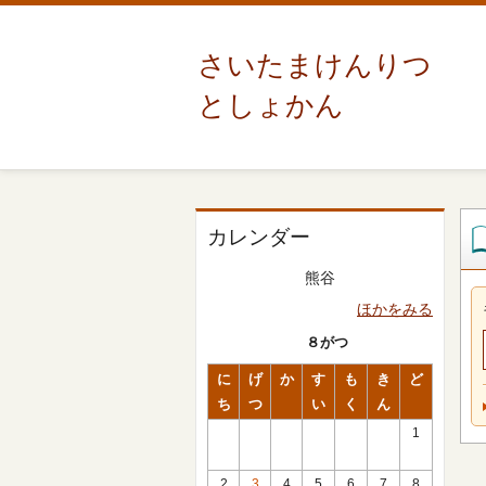
さいたまけんりつ
としょかん
カレンダー
熊谷
ほかをみる
８がつ
に
げ
か
す
も
き
ど
ち
つ
い
く
ん
1
2
3
4
5
6
7
8