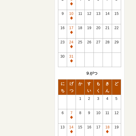
休
館
9
10
11
12
13
14
15
日
休
館
16
17
18
19
20
21
22
日
休
館
23
24
25
26
27
28
29
日
休
館
30
31
日
休
館
９がつ
日
に
げ
か
す
も
き
ど
ち
つ
い
く
ん
1
2
3
4
5
6
7
8
9
10
11
12
休
館
13
14
15
16
17
18
19
日
休
休