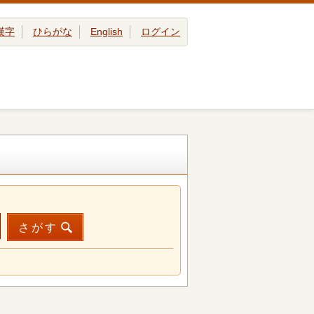
漢字
ひらがな
English
ログイン
さがす